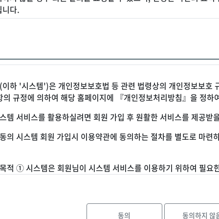
됩니다.
) 본 약관에 명시되지 아니한 사항에 대해서는 전기통신기본법, 전기통
 이 약관에서 사용하는 주요한 용어의 정의는 다음과 같습니다. 1.비회
비스 이용 계약을 체결하고 수혜기업 아이디(ID)를 부여 받은 자를 말
 자를 말합니다.
하 '시스템')은 개인정보보호법 등 관련 법령상의 개인정보보호 규
의 규정에 의하여 해당 홈페이지에 『개인정보처리방침』을 정하여
약 체결
성립) ① 사용자는 회원가입 시 "동의합니다."를 선택하면 이 약관에 
시스템 서비스를 활용하실려면 회원 가입 후 원활한 서비스를 제공받을
을 경우 회원 등록 취소가 가능합니다. ② 이용 계약은 서비스 이용
 동의 시스템 회원 가입시 이용약관에 동의하는 절차를 별도로 마련
회원으로 가입하여 서비스를 이용하기를 희망하는 자는 시스템이 요청하
용목적 ① 시스템은 회원님이 시스템 서비스를 이용하기 위하여 필요한
고 있습니다. - 담당자 관련 성명, 아이디, 비밀번호, 이메일, 전화
) ① 제 6 조에 따른 이용 신청에 대하여, 시스템은 특별한 사정이 없
보서비스 등의 정보 안내서비스 - 담당자 회사 관련 회사명, 사업자번호
 이용 신청에 대한 승낙을 제한할 수 있고, 그 사유가 해소될 때까지
그 외 선택항목 : 개인맞춤 서비스를 제공하기 위한 자료 ③ 시스템
시스템은은 다음 각 호에 해당하는 사항을 인지하는 경우 이용 신청을
로 이용되고 있으며 개인정보보호를 위해 어떠한 조치가 취해지고 
동의
동의하지 않