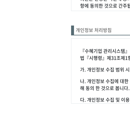
항에 동의한 것으로 간주
제 3 조 (약관 외 준칙
법령의 규정에 따릅니다.
개인정보 처리방침
제 4 조 (용어의 정의)
2.사용자 : 시스템과 서
위하여 시스템에서 선정한
『수혜기업 관리시스템』(이
법『시행령』제31조제1항
제 2 장 서비스 이용 계
제 5 조 (이용 계약의 
가. 개인정보 수집 범위 
변경된 약관에 동의하지 않
나. 개인정보 수집에 대한
낙함으로써 성립합다.
해 동의 한 것으로 봅니다.
제 6 조 (이용 신청) 
다. 개인정보 수집 및 이
청합니다.
을 위하여 개인정보를 수집하
제 7 조 (이용신청의 승낙
의사소통 경로의 확보, 정
에 해당하는 경우 시스템은
스 이용에 따른 식별 - 
하다고 인정되는 경우 ③ 
가 어떠한 용도와 방식으